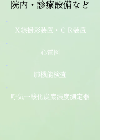
院内・診療設備など
Ｘ線撮影装置・ＣＲ装置
心電図
肺機能検査
呼気一酸化炭素濃度測定器